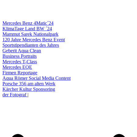
Mercedes Benz 4Matic´24
KlimaTage Land BW ´24
Mammut Sarek Nationalpark
120 Jahre Mercedes Benz Event
Sportstipendianten des Jahres
Geberit Aqua Clean
Business Portraits
Mercedes T-Class
Mercedes EQE
Firmen Reportage
Aqua Römer Social Media Content
Porsche 356 am alten Werk
Kärcher Kultur Sponsoring
der Fotograf |